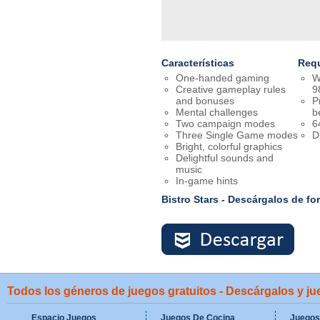
Características
Requ
One-handed gaming
W
Creative gameplay rules
9
and bonuses
P
Mental challenges
b
Two campaign modes
6
Three Single Game modes
D
Bright, colorful graphics
Delightful sounds and
music
In-game hints
Bistro Stars - Descárgalos de fo
Todos los géneros de juegos gratuitos - Descárgalos y j
Espacio Juegos
Juegos De Cocina
Juegos