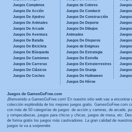
Juegos Completos
Juegos de Colores
Juegos
Juegos De Acción
Juegos De Conducir
Juegos
Juegos De Ajedrez
Juegos De Construcción
Juegos
Juegos De Animales
Juegos De Deporte
Juegos
Juegos De Arcade
Juegos De Dibujos
Juegos
Juegos De Aventura
Animados
Juegos
Juegos De Batalla
Juegos De Disparos
Juegos
Juegos De Bicicleta
Juegos de Enigmas
Juegos
Juegos De Búsqueda
Juegos De Estrategia
Juegos
Juegos De Camiones
Juegos De Estrella
Juegos
Juegos De Carreras
Juegos De Extraterrestres
Juegos
Juegos De Clásicos
Juegos De Granja
Juegos
Juegos De Coches
Juegos De Halloween
Juegos
Juegos De Héroe
Juegos de GamesGoFree.com
¡Bienvenido a GamesGoFree.com! En nuestro sitio web vas a encontrar 
colección espléndida de los mejores juegos gratis. GamesGoFree.com c
con más de 50 categorías de juegos: de acción y carreras, de arcade, p
y rompecabezas, juegos para chicos y chicas, juegos de mesa, etc. Des
de forma gratis los juegos más cautivadores. La gran calidad de nuestro
juegos te va a sorprender.