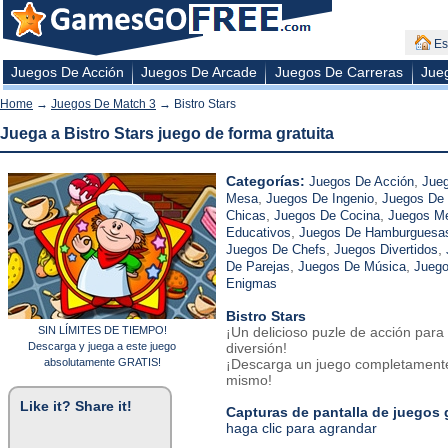
Es
Juegos De Acción
Juegos De Arcade
Juegos De Carreras
Jue
Home
→
Juegos De Match 3
→ Bistro Stars
Juega a Bistro Stars juego de forma gratuita
Categorías:
,
Juegos De Acción
Jue
,
,
Mesa
Juegos De Ingenio
Juegos De
,
,
Chicas
Juegos De Cocina
Juegos Me
,
Educativos
Juegos De Hamburguesa
,
,
Juegos De Chefs
Juegos Divertidos
,
,
De Parejas
Juegos De Música
Jueg
Enigmas
Bistro Stars
SIN LÍMITES DE TIEMPO!
¡Un delicioso puzle de acción para
Descarga y juega a este juego
diversión!
absolutamente GRATIS!
¡Descarga un juego completamente
mismo!
Like it? Share it!
Capturas de pantalla de juegos 
haga clic para agrandar