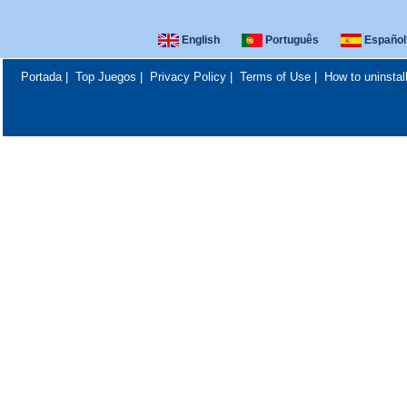
English
Português
Español
Portada
|
Top Juegos
|
Privacy Policy
|
Terms of Use
|
How to uninstal