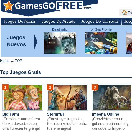
Es
Juegos De Acción
Juegos De Arcade
Juegos De Carreras
Jue
Deadnight
Iron Sea Frontier
Defenders
Juegos
Nuevos
Home
→ TOP
Top Juegos Gratis
1
2
3
Big Farm
Stormfall
Imperia Online
¡Convierte una mísera
¡Construye tu propia
¡Conviértete en un
choza devastada en
fortaleza y lucha contra
gobernante inmortal y
una floreciente granja!
tus enemigos!
conduce tu Imperio