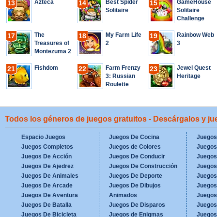
Azteca
Best Spider
GameHouse
13
14
15
Solitaire
Solitaire
Challenge
The
My Farm Life
Rainbow Web
17
18
19
Treasures of
2
3
Montezuma 2
Fishdom
Farm Frenzy
Jewel Quest
21
22
23
3: Russian
Heritage
Roulette
Todos los géneros de juegos gratuitos - Descárgalos y j
Espacio Juegos
Juegos De Cocina
Juegos
Juegos Completos
Juegos de Colores
Juegos
Juegos De Acción
Juegos De Conducir
Juegos
Juegos De Ajedrez
Juegos De Construcción
Juegos
Juegos De Animales
Juegos De Deporte
Juegos
Juegos De Arcade
Juegos De Dibujos
Juegos
Juegos De Aventura
Animados
Juegos
Juegos De Batalla
Juegos De Disparos
Juegos
Juegos De Bicicleta
Juegos de Enigmas
Juegos