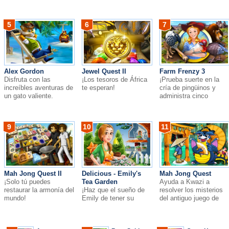
hacia la dominación del
mundo!
5
6
7
Alex Gordon
Jewel Quest II
Farm Frenzy 3
Disfruta con las
¡Los tesoros de África
¡Prueba suerte en la
increíbles aventuras de
te esperan!
cría de pingüinos y
un gato valiente.
administra cinco
granjas distintas
alrededor del mundo!
9
10
11
Mah Jong Quest II
Delicious - Emily's
Mah Jong Quest
¡Solo tú puedes
Tea Garden
Ayuda a Kwazi a
restaurar la armonía del
¡Haz que el sueño de
resolver los misterios
mundo!
Emily de tener su
del antiguo juego de
propio Tea Garden se
fichas y a salvar el
convierta en realidad!