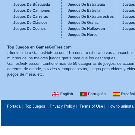
Juegos De Búsqueda
Juegos De Estrategia
Juegos
Juegos De Camiones
Juegos De Estrella
Juegos
Juegos De Carreras
Juegos De Extraterrestres
Juegos
Juegos De Clásicos
Juegos De Granja
Juegos
Juegos De Coches
Juegos De Halloween
Juegos
Juegos De Héroe
Top Juegos en GamesGoFree.com
¡Bienvenido a GamesGoFree.com! En nuestro sitio web vas a encontrar
muchos de los mejores juegos gratis para que los descargues.
GamesGoFree.com contiene más de 50 categorías de juegos: de acción
carreras, de arcade, puzzles y rompecabezas, juegos para chicos y chic
juegos de mesa, etc.
English
Português
Español
Portada
|
Top Juegos
|
Privacy Policy
|
Terms of Use
|
How to uninstal