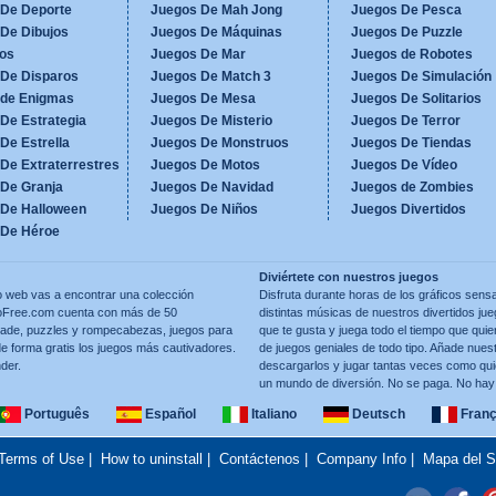
 De Deporte
Juegos De Mah Jong
Juegos De Pesca
De Dibujos
Juegos De Máquinas
Juegos De Puzzle
os
Juegos De Mar
Juegos de Robotes
 De Disparos
Juegos De Match 3
Juegos De Simulación
 de Enigmas
Juegos De Mesa
Juegos De Solitarios
De Estrategia
Juegos De Misterio
Juegos De Terror
De Estrella
Juegos De Monstruos
Juegos De Tiendas
De Extraterrestres
Juegos De Motos
Juegos De Vídeo
De Granja
Juegos De Navidad
Juegos de Zombies
 De Halloween
Juegos De Niños
Juegos Divertidos
 De Héroe
Diviértete con nuestros juegos
 web vas a encontrar una colección
Disfruta durante horas de los gráficos sensa
GoFree.com cuenta con más de 50
distintas músicas de nuestros divertidos jueg
rcade, puzzles y rompecabezas, juegos para
que te gusta y juega todo el tiempo que q
e forma gratis los juegos más cautivadores.
de juegos geniales de todo tipo. Añade nuest
der.
descargarlos y jugar tantas veces como qui
un mundo de diversión. No se paga. No hay l
Português
Español
Italiano
Deutsch
Franç
Terms of Use
|
How to uninstall
|
Contáctenos
|
Company Info
|
Mapa del Si