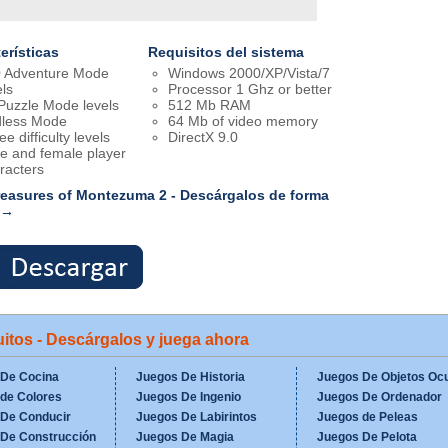
erísticas
Requisitos del sistema
 Adventure Mode
Windows 2000/XP/Vista/7
els
Processor 1 Ghz or better
Puzzle Mode levels
512 Mb RAM
less Mode
64 Mb of video memory
e difficulty levels
DirectX 9.0
e and female player
racters
reasures of Montezuma 2 - Descárgalos de forma
 →
itos - Descárgalos y juega ahora
 De Cocina
Juegos De Historia
Juegos De Objetos Ocu
de Colores
Juegos De Ingenio
Juegos De Ordenador
 De Conducir
Juegos De Labirintos
Juegos de Peleas
De Construcción
Juegos De Magia
Juegos De Pelota