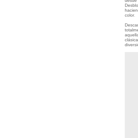
desde 
Desblo
hacien
color.
Descar
totalm
aquell
clásic
diversi