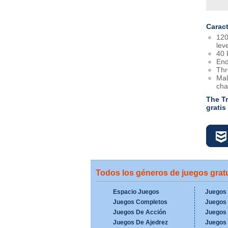
Caract
120
lev
40 
End
Thre
Mal
cha
The T
gratis
Todos los géneros de juegos gratu
Espacio Juegos
Juegos
Juegos Completos
Juegos 
Juegos De Acción
Juegos
Juegos De Ajedrez
Juegos 