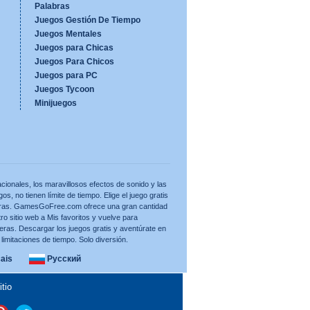
Palabras
Juegos Gestión De Tiempo
Juegos Mentales
Juegos para Chicas
Juegos Para Chicos
Juegos para PC
Juegos Tycoon
Minijuegos
cionales, los maravillosos efectos de sonido y las
os, no tienen límite de tiempo. Elige el juego gratis
uieras. GamesGoFree.com ofrece una gran cantidad
ro sitio web a Mis favoritos y vuelve para
eras. Descargar los juegos gratis y aventúrate en
imitaciones de tiempo. Solo diversión.
ais
Русский
tio