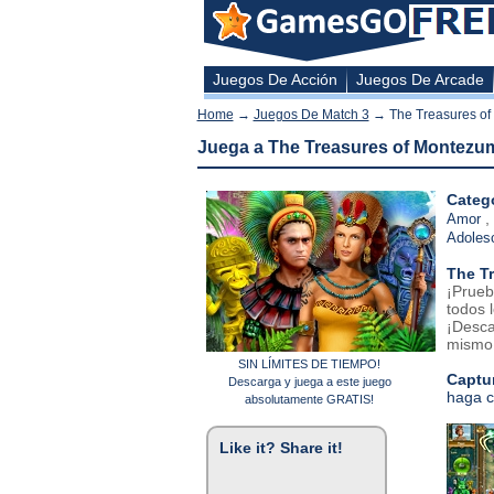
Juegos De Acción
Juegos De Arcade
Home
→
Juegos De Match 3
→ The Treasures of
Juega a The Treasures of Montezum
Catego
,
Amor
Adoles
The T
¡Prueb
todos 
¡Desca
mismo
SIN LÍMITES DE TIEMPO!
Captur
Descarga y juega a este juego
haga c
absolutamente GRATIS!
Like it? Share it!