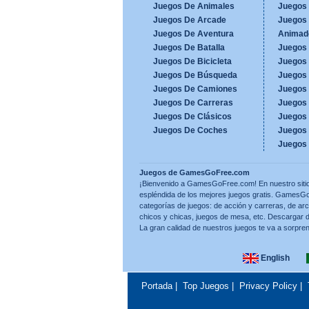
Juegos De Animales
Juegos
Juegos De Arcade
Juegos 
Juegos De Aventura
Animad
Juegos De Batalla
Juegos
Juegos De Bicicleta
Juegos
Juegos De Búsqueda
Juegos 
Juegos De Camiones
Juegos 
Juegos De Carreras
Juegos 
Juegos De Clásicos
Juegos 
Juegos De Coches
Juegos
Juegos
Juegos de GamesGoFree.com
¡Bienvenido a GamesGoFree.com! En nuestro sitio
espléndida de los mejores juegos gratis. Games
categorías de juegos: de acción y carreras, de a
chicos y chicas, juegos de mesa, etc. Descargar d
La gran calidad de nuestros juegos te va a sorpren
English
Portada
|
Top Juegos
|
Privacy Policy
|