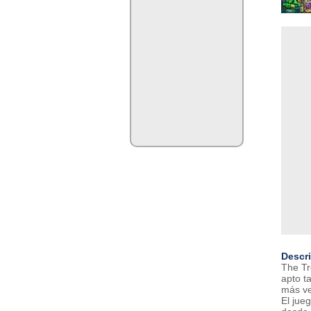
Descr
The Tr
apto t
más ve
El jue