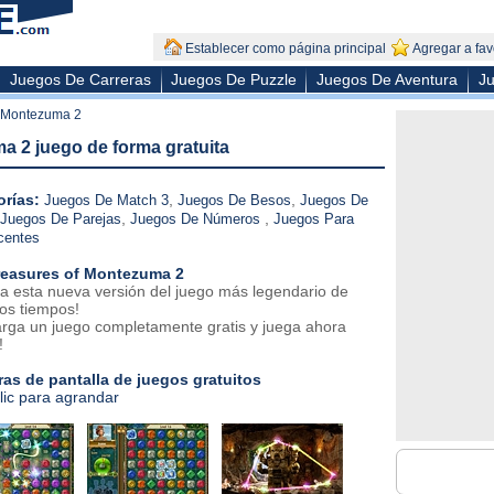
Establecer como página principal
Agregar a fav
Juegos De Carreras
Juegos De Puzzle
Juegos De Aventura
Ju
 Montezuma 2
a 2 juego de forma gratuita
rías:
,
,
Juegos De Match 3
Juegos De Besos
Juegos De
,
,
Juegos De Parejas
Juegos De Números
Juegos Para
centes
reasures of Montezuma 2
a esta nueva versión del juego más legendario de
los tiempos!
rga un juego completamente gratis y juega ahora
!
as de pantalla de juegos gratuitos
lic para agrandar