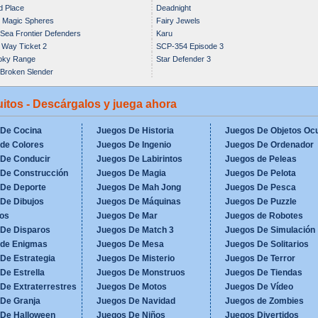
 Place
Deadnight
 Magic Spheres
Fairy Jewels
 Sea Frontier Defenders
Karu
Way Ticket 2
SCP-354 Episode 3
oky Range
Star Defender 3
Broken Slender
itos - Descárgalos y juega ahora
 De Cocina
Juegos De Historia
Juegos De Objetos Ocu
de Colores
Juegos De Ingenio
Juegos De Ordenador
 De Conducir
Juegos De Labirintos
Juegos de Peleas
De Construcción
Juegos De Magia
Juegos De Pelota
 De Deporte
Juegos De Mah Jong
Juegos De Pesca
De Dibujos
Juegos De Máquinas
Juegos De Puzzle
os
Juegos De Mar
Juegos de Robotes
 De Disparos
Juegos De Match 3
Juegos De Simulación
 de Enigmas
Juegos De Mesa
Juegos De Solitarios
De Estrategia
Juegos De Misterio
Juegos De Terror
De Estrella
Juegos De Monstruos
Juegos De Tiendas
De Extraterrestres
Juegos De Motos
Juegos De Vídeo
De Granja
Juegos De Navidad
Juegos de Zombies
 De Halloween
Juegos De Niños
Juegos Divertidos