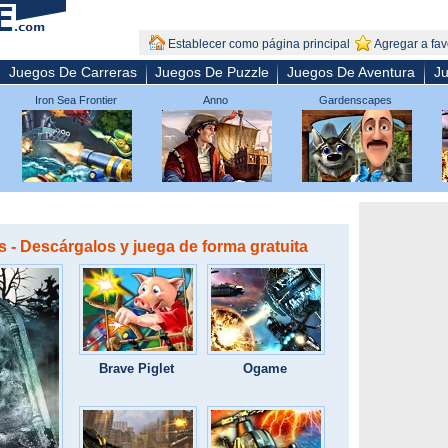
Establecer como página principal
Agregar a fav
Juegos De Carreras
Juegos De Puzzle
Juegos De Aventura
Ju
Iron Sea Frontier
Anno
Gardenscapes
Defenders
- Descárgalos y juega de forma gratuita
Brave Piglet
Ogame