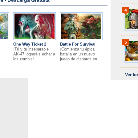
 - Descarga Gratuita
4
5
One Way Ticket 2
Battle For Survival
¡Tú y tu inseparable
¡Comienza tu épica
AK-47 lograréis echar a
batalla en un nuevo
los zombis!
juego de disparos en
3D, Battle For Survival!
Ver l