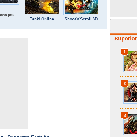
 paso para
Tanki Online
Shoot'n'Scroll 3D
Superio
1
2
3