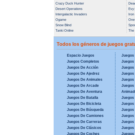
Crazy Duck Hunter
Dead
Desert Operations
Evy:
Intergalactic Invaders
Iron
Ogame
One 
Snow Blind
Spo
Tanki Online
The 
Todos los géneros de juegos gratu
Espacio Juegos
Juegos
Juegos Completos
Juegos 
Juegos De Acción
Juegos
Juegos De Ajedrez
Juegos 
Juegos De Animales
Juegos
Juegos De Arcade
Juegos 
Juegos De Aventura
Animad
Juegos De Batalla
Juegos
Juegos De Bicicleta
Juegos
Juegos De Búsqueda
Juegos 
Juegos De Camiones
Juegos 
Juegos De Carreras
Juegos 
Juegos De Clásicos
Juegos 
Juegos De Coches
Juegos