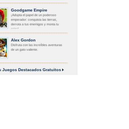
Goodgame Empire
¡Adopta el papel de un poderoso
emperador: conquista las tierras,
derrota a tus enemigos y monta tu
reino!
Alex Gordon
Disfruta con las increíbles aventuras
de un gato valiente.
os Juegos Destacados Gratuitos