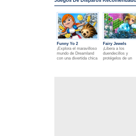
Juegos De Disparos Recomendados
Funny Yo 2
Fairy Jewels
¡Explora el maravilloso
¡Libera a los
mundo de Dreamland
duendecillos y
con una divertida chica
protégelos de un
llamada Yo!
malvado brujo!