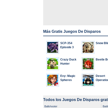
Más Gratis Juegos De Disparos
SCP-354
Snow Bli
Episode 3
Crazy Duck
Beetle 
Hunter
Evy: Magic
Desert
Spheres
Operatio
Todos los Juegos De Disparos grat
Ballshooter
Batt