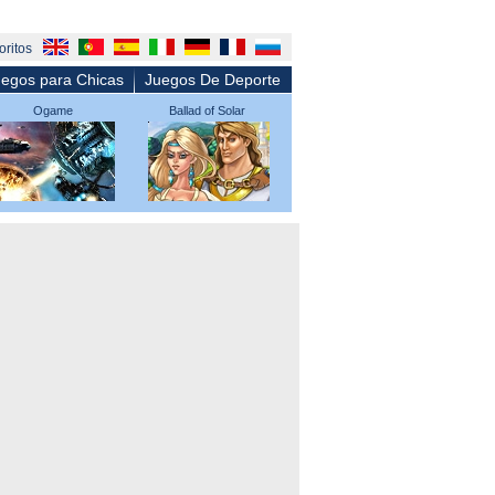
oritos
egos para Chicas
Juegos De Deporte
Ogame
Ballad of Solar