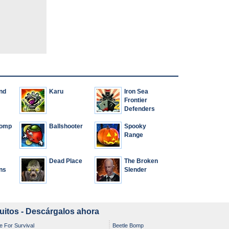
nd
Karu
Iron Sea
Frontier
Defenders
Bomp
Ballshooter
Spooky
Range
Dead Place
The Broken
ns
Slender
uitos - Descárgalos ahora
le For Survival
Beetle Bomp