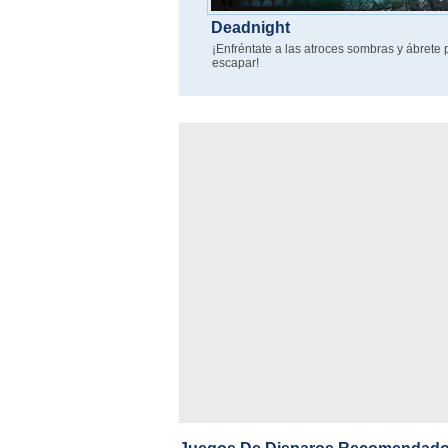
Deadnight
¡Enfréntate a las atroces sombras y ábrete
escapar!