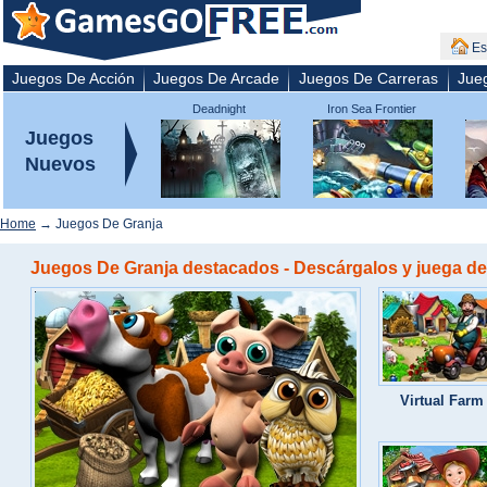
Es
Juegos De Acción
Juegos De Arcade
Juegos De Carreras
Jue
Deadnight
Iron Sea Frontier
Defenders
Juegos
Nuevos
Home
→ Juegos De Granja
Juegos De Granja destacados - Descárgalos y juega de 
Virtual Farm