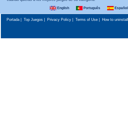
English
Português
Español
Portada
|
Top Juegos
|
Privacy Policy
|
Terms of Use
|
How to uninstal