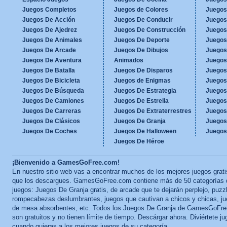
Juegos Completos
Juegos de Colores
Juegos
Juegos De Acción
Juegos De Conducir
Juegos
Juegos De Ajedrez
Juegos De Construcción
Juegos
Juegos De Animales
Juegos De Deporte
Juegos
Juegos De Arcade
Juegos De Dibujos
Juegos
Juegos De Aventura
Animados
Juegos
Juegos De Batalla
Juegos De Disparos
Juegos
Juegos De Bicicleta
Juegos de Enigmas
Juegos
Juegos De Búsqueda
Juegos De Estrategia
Juegos
Juegos De Camiones
Juegos De Estrella
Juegos
Juegos De Carreras
Juegos De Extraterrestres
Juegos
Juegos De Clásicos
Juegos De Granja
Juegos
Juegos De Coches
Juegos De Halloween
Juegos
Juegos De Héroe
¡Bienvenido a GamesGoFree.com!
En nuestro sitio web vas a encontrar muchos de los mejores juegos grati
que los descargues. GamesGoFree.com contiene más de 50 categorías 
juegos: Juegos De Granja gratis, de arcade que te dejarán perplejo, puzz
rompecabezas deslumbrantes, juegos que cautivan a chicos y chicas, j
de mesa absorbentes, etc. Todos los Juegos De Granja de GamesGoFr
son gratuitos y no tienen límite de tiempo. Descárgar ahora. Diviértete j
cuando quieras a los mejores juegos de su categoría.