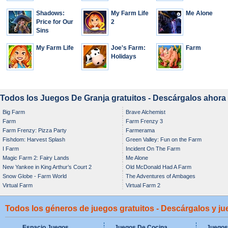
Shadows:
My Farm Life
Me Alone
Price for Our
2
Sins
My Farm Life
Joe's Farm:
Farm
Holidays
Todos los Juegos De Granja gratuitos - Descárgalos ahora
Big Farm
Brave Alchemist
Farm
Farm Frenzy 3
Farm Frenzy: Pizza Party
Farmerama
Fishdom: Harvest Splash
Green Valley: Fun on the Farm
I Farm
Incident On The Farm
Magic Farm 2: Fairy Lands
Me Alone
New Yankee in King Arthur’s Court 2
Old McDonald Had A Farm
Snow Globe - Farm World
The Adventures of Ambages
Virtual Farm
Virtual Farm 2
Todos los géneros de juegos gratuitos - Descárgalos y j
Espacio Juegos
Juegos De Cocina
Juegos