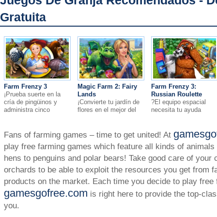
Juegos De Granja Recomendados - D
Gratuita
Farm Frenzy 3
Magic Farm 2: Fairy
Farm Frenzy 3:
¡Prueba suerte en la
Lands
Russian Roulette
cría de pingüinos y
¡Convierte tu jardín de
?El equipo espacial
administra cinco
flores en el mejor del
necesita tu ayuda
granjas distintas
Torneo Mágico!
urgentemente!
alrededor del mundo!
gamesgo
Fans of farming games – time to get united! At
play free farming games which feature all kinds of animal
hens to penguins and polar bears! Take good care of your c
orchards to be able to exploit the resources you get from f
products on the market. Each time you decide to play free
gamesgofree.com
is right here to provide the top-cla
you.