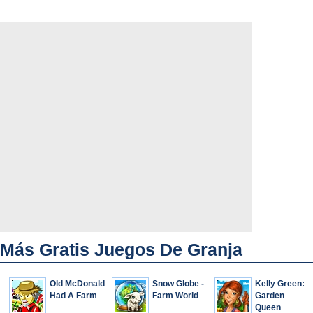
Más Gratis Juegos De Granja
Old McDonald
Snow Globe -
Kelly Green:
Had A Farm
Farm World
Garden
Queen