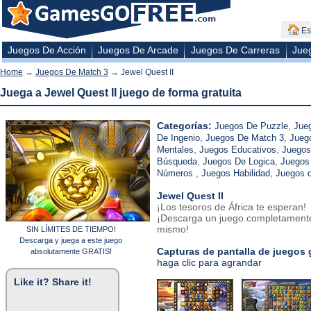
Es
Juegos De Acción
Juegos De Arcade
Juegos De Carreras
Jue
Home
→
Juegos De Match 3
→ Jewel Quest II
Juega a Jewel Quest II juego de forma gratuita
Categorías:
,
Juegos De Puzzle
Jue
,
,
De Ingenio
Juegos De Match 3
Jueg
,
,
Mentales
Juegos Educativos
Juegos
,
,
Búsqueda
Juegos De Logica
Juegos
,
,
Números
Juegos Habilidad
Juegos 
Jewel Quest II
¡Los tesoros de África te esperan!
¡Descarga un juego completamente
mismo!
SIN LÍMITES DE TIEMPO!
Descarga y juega a este juego
Capturas de pantalla de juegos 
absolutamente GRATIS!
haga clic para agrandar
Like it? Share it!