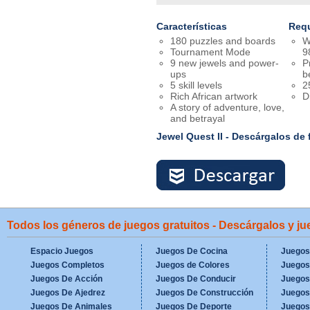
Características
Requ
180 puzzles and boards
W
Tournament Mode
9
9 new jewels and power-
P
ups
b
5 skill levels
2
Rich African artwork
D
A story of adventure, love,
and betrayal
Jewel Quest II - Descárgalos de 
Todos los géneros de juegos gratuitos - Descárgalos y j
Espacio Juegos
Juegos De Cocina
Juegos
Juegos Completos
Juegos de Colores
Juegos
Juegos De Acción
Juegos De Conducir
Juegos
Juegos De Ajedrez
Juegos De Construcción
Juegos
Juegos De Animales
Juegos De Deporte
Juegos