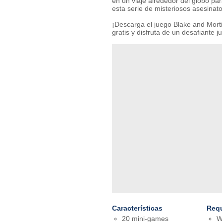
en un viaje alrededor del globo par
esta serie de misteriosos asesinato
¡Descarga el juego Blake and Mor
gratis y disfruta de un desafiante
Características
Requ
20 mini-games
W