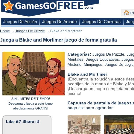
Es
Juegos De Acción
Juegos De Arcade
Juegos De Carreras
Jue
Home
→
Juegos De Puzzle
→ Blake and Mortimer
Juega a Blake and Mortimer juego de forma gratuita
Categorías:
,
Juegos De Puzzle
Jue
,
,
Mentales
Juegos Educativos
Juegos
,
,
Misterio
Minijuegos
Juegos De Logic
Blake and Mortimer
¡Encuentra la solución a estos de
acertijos de la mano de Blake y Mo
¡Descarga un juego completamente
mismo!
SIN LÍMITES DE TIEMPO!
Capturas de pantalla de juegos 
Descarga y juega a este juego
haga clic para agrandar
absolutamente GRATIS!
Like it? Share it!