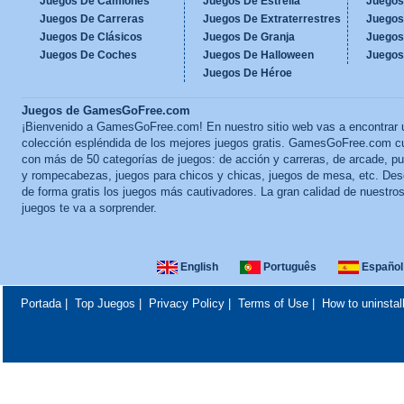
Juegos De Camiones
Juegos De Estrella
Juegos
Juegos De Carreras
Juegos De Extraterrestres
Juegos
Juegos De Clásicos
Juegos De Granja
Juegos
Juegos De Coches
Juegos De Halloween
Juegos
Juegos De Héroe
Juegos de GamesGoFree.com
¡Bienvenido a GamesGoFree.com! En nuestro sitio web vas a encontrar 
colección espléndida de los mejores juegos gratis. GamesGoFree.com c
con más de 50 categorías de juegos: de acción y carreras, de arcade, p
y rompecabezas, juegos para chicos y chicas, juegos de mesa, etc. Des
de forma gratis los juegos más cautivadores. La gran calidad de nuestro
juegos te va a sorprender.
English
Português
Español
Portada
|
Top Juegos
|
Privacy Policy
|
Terms of Use
|
How to uninstal