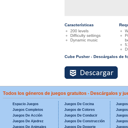
Características
Requ
200 levels
W
Difficulty settings
P
Dynamic music
b
5
D
Cube Pusher - Descárgalos de f
Todos los géneros de juegos gratuitos - Descárgalos y j
Espacio Juegos
Juegos De Cocina
Juegos
Juegos Completos
Juegos de Colores
Juegos
Juegos De Acción
Juegos De Conducir
Juegos
Juegos De Ajedrez
Juegos De Construcción
Juegos
Juegos De Animales
Juegos De Deporte
Juegos