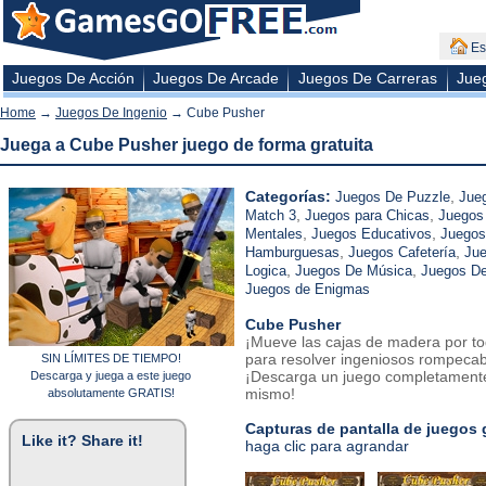
Es
Juegos De Acción
Juegos De Arcade
Juegos De Carreras
Jue
Home
→
Juegos De Ingenio
→ Cube Pusher
Juega a Cube Pusher juego de forma gratuita
Categorías:
,
Juegos De Puzzle
Jue
,
,
Match 3
Juegos para Chicas
Juegos
,
,
Mentales
Juegos Educativos
Juegos
,
,
Hamburguesas
Juegos Cafetería
Jue
,
,
Logica
Juegos De Música
Juegos De
Juegos de Enigmas
Cube Pusher
¡Mueve las cajas de madera por to
para resolver ingeniosos rompecab
SIN LÍMITES DE TIEMPO!
¡Descarga un juego completamente
Descarga y juega a este juego
mismo!
absolutamente GRATIS!
Capturas de pantalla de juegos 
Like it? Share it!
haga clic para agrandar