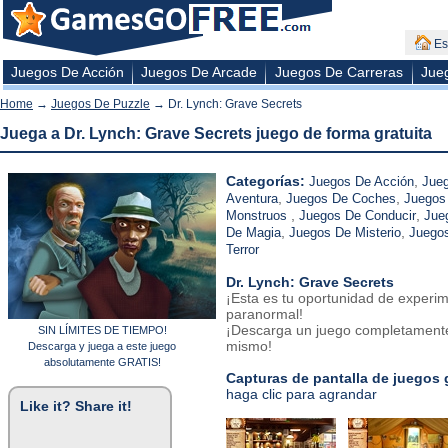
Es
Juegos De Acción
Juegos De Arcade
Juegos De Carreras
Jue
Home
→
Juegos De Puzzle
→ Dr. Lynch: Grave Secrets
Juega a Dr. Lynch: Grave Secrets juego de forma gratuita
Categorías:
,
Juegos De Acción
Jueg
,
,
Aventura
Juegos De Coches
Juegos 
,
,
Monstruos
Juegos De Conducir
Jue
,
,
De Magia
Juegos De Misterio
Juego
Terror
Dr. Lynch: Grave Secrets
¡Esta es tu oportunidad de experime
paranormal!
¡Descarga un juego completamente
SIN LÍMITES DE TIEMPO!
mismo!
Descarga y juega a este juego
absolutamente GRATIS!
Capturas de pantalla de juegos 
haga clic para agrandar
Like it? Share it!