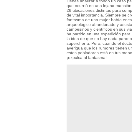
Debes analizar a fondo un caso pa
que ocurrió en una lejana mansión
28 ubicaciones distintas para comp
de vital importancia. Siempre se c
fantasma de una mujer había encan
arqueológico abandonado y asusta
campesinos y científicos en sus via
ha partido en una expedición para
la idea de que no hay nada paranor
superchería. Pero, cuando el docto
averigua que los rumores tienen un
estos pobladores está en tus manos
¡expulsa al fantasma!