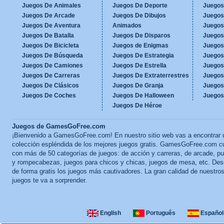
Juegos De Animales
Juegos De Deporte
Juegos
Juegos De Arcade
Juegos De Dibujos
Juegos
Juegos De Aventura
Animados
Juegos
Juegos De Batalla
Juegos De Disparos
Juegos
Juegos De Bicicleta
Juegos de Enigmas
Juegos
Juegos De Búsqueda
Juegos De Estrategia
Juegos
Juegos De Camiones
Juegos De Estrella
Juegos
Juegos De Carreras
Juegos De Extraterrestres
Juegos
Juegos De Clásicos
Juegos De Granja
Juegos
Juegos De Coches
Juegos De Halloween
Juegos
Juegos De Héroe
Juegos de GamesGoFree.com
¡Bienvenido a GamesGoFree.com! En nuestro sitio web vas a encontrar 
colección espléndida de los mejores juegos gratis. GamesGoFree.com c
con más de 50 categorías de juegos: de acción y carreras, de arcade, p
y rompecabezas, juegos para chicos y chicas, juegos de mesa, etc. Des
de forma gratis los juegos más cautivadores. La gran calidad de nuestro
juegos te va a sorprender.
English
Português
Español