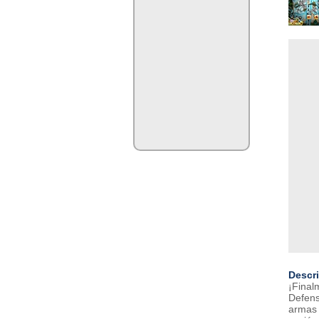
Descr
¡Final
Defens
armas 