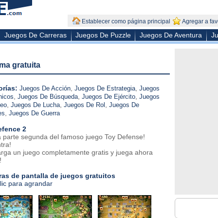
Establecer como página principal
Agregar a fav
Juegos De Carreras
Juegos De Puzzle
Juegos De Aventura
Ju
ma gratuita
rías:
,
,
Juegos De Acción
Juegos De Estrategia
Juegos
,
,
,
hicos
Juegos De Búsqueda
Juegos De Ejército
Juegos
,
,
,
eo
Juegos De Lucha
Juegos De Rol
Juegos De
,
es
Juegos De Guerra
efence 2
a parte segunda del famoso juego Toy Defense!
tra!
rga un juego completamente gratis y juega ahora
!
as de pantalla de juegos gratuitos
lic para agrandar