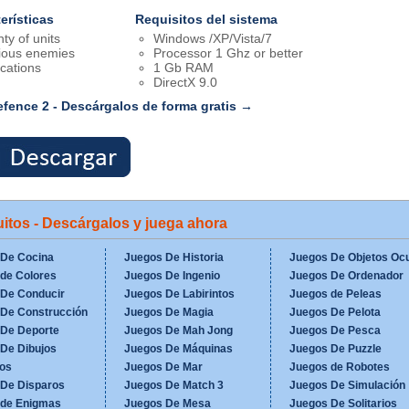
erísticas
Requisitos del sistema
nty of units
Windows /XP/Vista/7
ious enemies
Processor 1 Ghz or better
ocations
1 Gb RAM
DirectX 9.0
fence 2 - Descárgalos de forma gratis →
itos - Descárgalos y juega ahora
 De Cocina
Juegos De Historia
Juegos De Objetos Ocu
de Colores
Juegos De Ingenio
Juegos De Ordenador
 De Conducir
Juegos De Labirintos
Juegos de Peleas
De Construcción
Juegos De Magia
Juegos De Pelota
 De Deporte
Juegos De Mah Jong
Juegos De Pesca
De Dibujos
Juegos De Máquinas
Juegos De Puzzle
os
Juegos De Mar
Juegos de Robotes
 De Disparos
Juegos De Match 3
Juegos De Simulación
 de Enigmas
Juegos De Mesa
Juegos De Solitarios