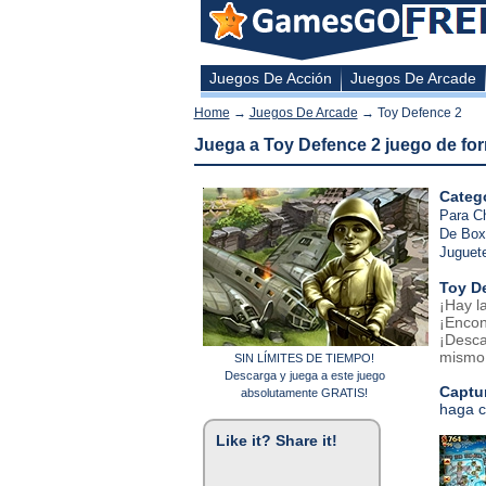
Juegos De Acción
Juegos De Arcade
Home
→
Juegos De Arcade
→ Toy Defence 2
Juega a Toy Defence 2 juego de for
Catego
Para C
De Box
Juguet
Toy D
¡Hay l
¡Encon
¡Desca
mismo
SIN LÍMITES DE TIEMPO!
Descarga y juega a este juego
Captur
absolutamente GRATIS!
haga c
Like it? Share it!