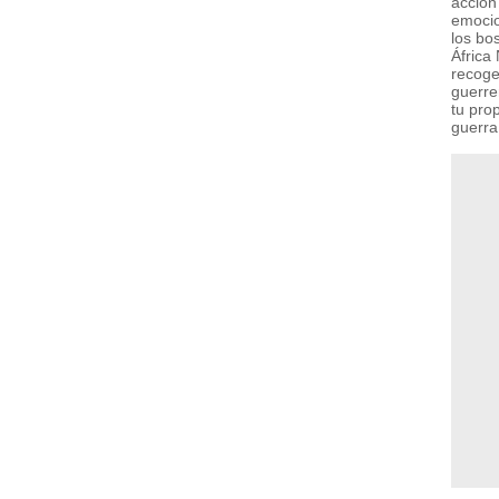
acción
emocio
los bo
África
recoge
guerre
tu prop
guerra