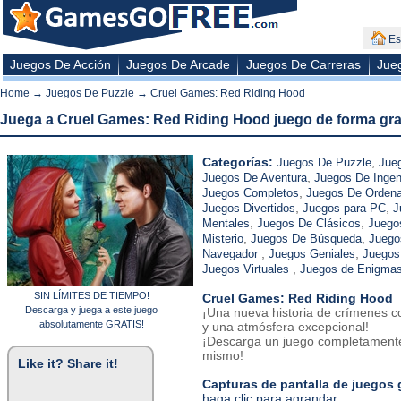
Es
Juegos De Acción
Juegos De Arcade
Juegos De Carreras
Jue
Home
→
Juegos De Puzzle
→ Cruel Games: Red Riding Hood
Juega a Cruel Games: Red Riding Hood juego de forma gra
Categorías:
,
Juegos De Puzzle
Jue
,
Juegos De Aventura
Juegos De Ingen
,
Juegos Completos
Juegos De Orden
,
,
Juegos Divertidos
Juegos para PC
J
,
,
Mentales
Juegos De Clásicos
Juego
,
,
Misterio
Juegos De Búsqueda
Juego
,
,
Navegador
Juegos Geniales
Juegos
,
Juegos Virtuales
Juegos de Enigma
SIN LÍMITES DE TIEMPO!
Cruel Games: Red Riding Hood
Descarga y juega a este juego
¡Una nueva historia de crímenes c
absolutamente GRATIS!
y una atmósfera excepcional!
¡Descarga un juego completamente
mismo!
Like it? Share it!
Capturas de pantalla de juegos 
haga clic para agrandar