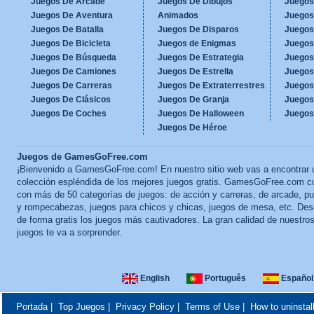
Juegos De Arcade
Juegos De Dibujos
Juegos
Juegos De Aventura
Animados
Juegos
Juegos De Batalla
Juegos De Disparos
Juegos
Juegos De Bicicleta
Juegos de Enigmas
Juegos
Juegos De Búsqueda
Juegos De Estrategia
Juegos
Juegos De Camiones
Juegos De Estrella
Juegos
Juegos De Carreras
Juegos De Extraterrestres
Juegos
Juegos De Clásicos
Juegos De Granja
Juegos
Juegos De Coches
Juegos De Halloween
Juegos
Juegos De Héroe
Juegos de GamesGoFree.com
¡Bienvenido a GamesGoFree.com! En nuestro sitio web vas a encontrar 
colección espléndida de los mejores juegos gratis. GamesGoFree.com c
con más de 50 categorías de juegos: de acción y carreras, de arcade, p
y rompecabezas, juegos para chicos y chicas, juegos de mesa, etc. Des
de forma gratis los juegos más cautivadores. La gran calidad de nuestro
juegos te va a sorprender.
English
Português
Español
Portada
|
Top Juegos
|
Privacy Policy
|
Terms of Use
|
How to uninstal