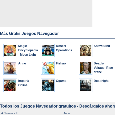
Más Gratis Juegos Navegador
Magic
Desert
Snow Blind
Encyclopedia
Operations
- Moon Light
Anno
Fishao
Deadly
Voltage: Rise
of the
Invincible
Imperia
Ogame
Deadnight
Online
Todos los Juegos Navegador gratuitos - Descárgalos ahor
4 Elements II
Anno