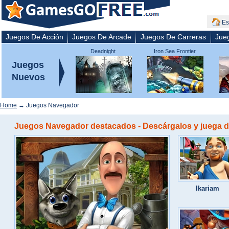
Es
Juegos De Acción
Juegos De Arcade
Juegos De Carreras
Jue
Deadnight
Iron Sea Frontier
Defenders
Juegos
Nuevos
Home
→ Juegos Navegador
Juegos Navegador destacados - Descárgalos y juega de
Ikariam