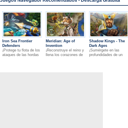
Juegos Navegador Recomendados - Descarga Gratuita
Iron Sea Frontier
Meridian: Age of
Shadow Kings - The
Defenders
Invention
Dark Ages
¡Protege tu flota de los
¡Reconstruye el reino y
¡Sumérgete en las
ataques de las hordas
llena los corazones de
profundidades de un
de enemigos!
tus individuos con
fascinante mundo de
nueva esperanza!
fantasía y leyendas
medievales!