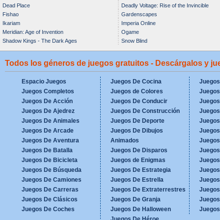
Dead Place
Deadly Voltage: Rise of the Invincible
Fishao
Gardenscapes
Ikariam
Imperia Online
Meridian: Age of Invention
Ogame
Shadow Kings - The Dark Ages
Snow Blind
Todos los géneros de juegos gratuitos - Descárgalos y j
Espacio Juegos
Juegos De Cocina
Juegos
Juegos Completos
Juegos de Colores
Juegos
Juegos De Acción
Juegos De Conducir
Juegos
Juegos De Ajedrez
Juegos De Construcción
Juegos
Juegos De Animales
Juegos De Deporte
Juegos
Juegos De Arcade
Juegos De Dibujos
Juegos
Juegos De Aventura
Animados
Juegos
Juegos De Batalla
Juegos De Disparos
Juegos
Juegos De Bicicleta
Juegos de Enigmas
Juegos
Juegos De Búsqueda
Juegos De Estrategia
Juegos
Juegos De Camiones
Juegos De Estrella
Juegos
Juegos De Carreras
Juegos De Extraterrestres
Juegos
Juegos De Clásicos
Juegos De Granja
Juegos
Juegos De Coches
Juegos De Halloween
Juegos
Juegos De Héroe