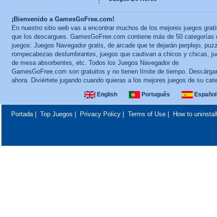
¡Bienvenido a GamesGoFree.com!
En nuestro sitio web vas a encontrar muchos de los mejores juegos grati
que los descargues. GamesGoFree.com contiene más de 50 categorías 
juegos: Juegos Navegador gratis, de arcade que te dejarán perplejo, puz
rompecabezas deslumbrantes, juegos que cautivan a chicos y chicas, j
de mesa absorbentes, etc. Todos los Juegos Navegador de
GamesGoFree.com son gratuitos y no tienen límite de tiempo. Descárga
ahora. Diviértete jugando cuando quieras a los mejores juegos de su cate
English
Português
Español
Portada
|
Top Juegos
|
Privacy Policy
|
Terms of Use
|
How to uninstal